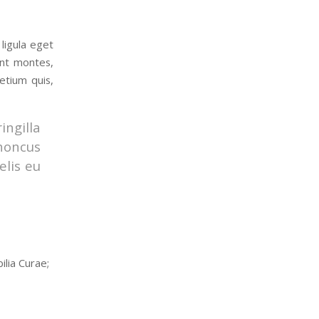
ligula eget
ent montes,
etium quis,
ingilla
rhoncus
elis eu
ilia Curae;