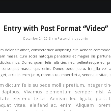
Entry with Post Format “Video”
/
/
December 24, 2013
in
Personal
by
admin
m dolor sit amet, consectetuer adipiscing elit. Aenean commodo 
ean massa. Cum sociis natoque penatibus et magnis dis parturi
idiculus mus. Donec quam felis, ultricies nec, pellentesque eu, pr
 consequat massa quis enim. Donec pede justo, fringilla vel, a
get, arcu. In enim justo, rhoncus ut, imperdiet a, venenatis vitae, j
m dictum felis eu pede mollis pretium. Integer tin
 dapibus. Vivamus elementum semper nisi. 
tate eleifend tellus. Aenean leo ligula, portti
equat vitae, eleifend ac, enim. Aliquam lorem