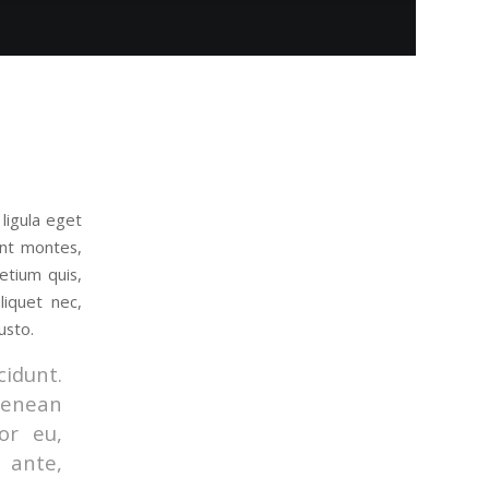
ligula eget
ent montes,
etium quis,
liquet nec,
usto.
cidunt.
Aenean
tor eu,
 ante,