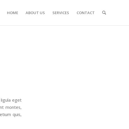
HOME
ABOUT US
SERVICES
CONTACT
ligula eget
ent montes,
etium quis,