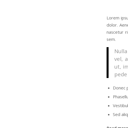
Lorem ipsu
dolor. Aen
nascetur r
sem.
Nulla
vel, 
ut, i
pede 
Donec p
Phasell
Vestibul
Sed ali
Read mor