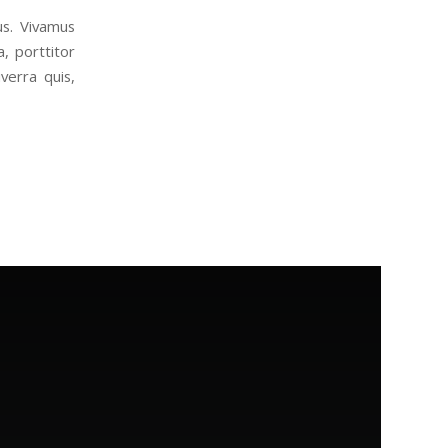
us. Vivamus
, porttitor
verra quis,