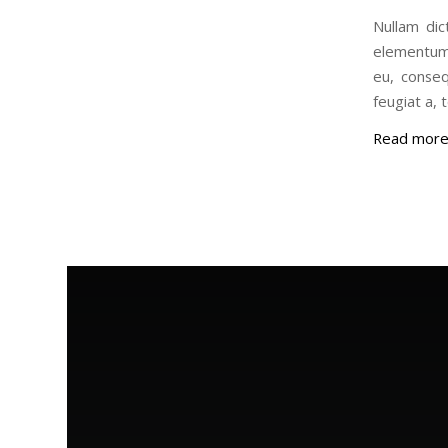
Nullam dic
elementum 
eu, conseq
feugiat a, t
Read mor