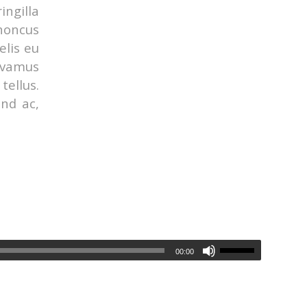
ingilla
rhoncus
elis eu
Vivamus
ellus.
end ac,
00:00