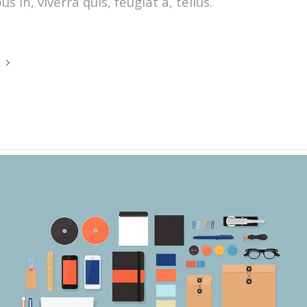
us in, viverra quis, feugiat a, tellus.
e