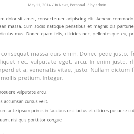
/
/
May 11, 2014
in
News
,
Personal
by
admin
m dolor sit amet, consectetuer adipiscing elit. Aenean commodo 
ean massa. Cum sociis natoque penatibus et magnis dis parturi
idiculus mus. Donec quam felis, ultricies nec, pellentesque eu, pr
 consequat massa quis enim. Donec pede justo, fr
aliquet nec, vulputate eget, arcu. In enim justo, 
mperdiet a, venenatis vitae, justo. Nullam dictum f
mollis pretium. Integer.
osuere vulputate arcu.
us accumsan cursus velit.
um ante ipsum primis in faucibus orci luctus et ultrices posuere cub
quam, nisi quis porttitor congue
e