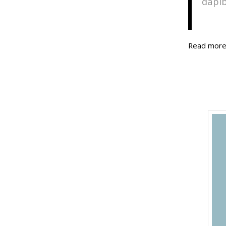
dapib
Read mor