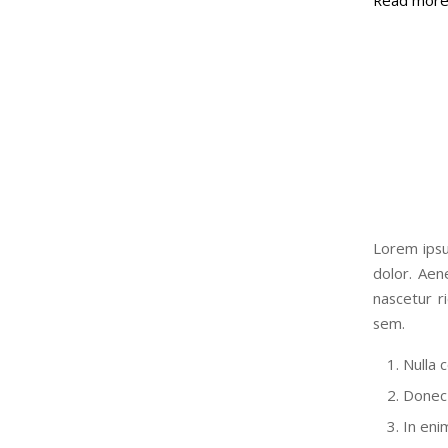
Lorem ipsu
dolor. Aen
nascetur r
sem.
Nulla 
Donec 
In eni