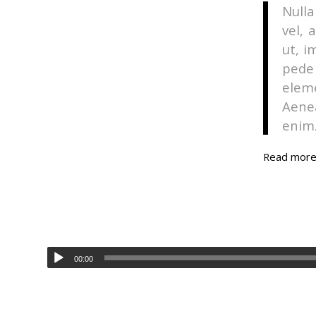
Nulla
vel, 
ut, i
pede 
elem
Aenea
enim
Read mor
00:00