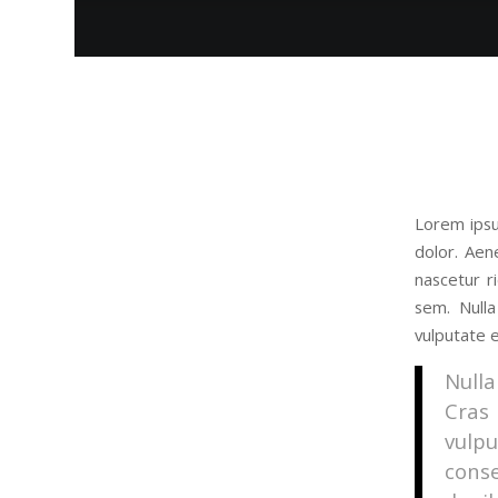
Lorem ipsu
dolor. Aen
nascetur r
sem. Nulla
vulputate e
Nulla
Cras
vulpu
cons