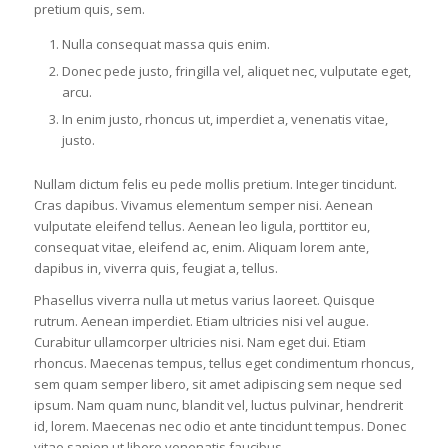
pretium quis, sem.
Nulla consequat massa quis enim.
Donec pede justo, fringilla vel, aliquet nec, vulputate eget,
arcu.
In enim justo, rhoncus ut, imperdiet a, venenatis vitae,
justo.
Nullam dictum felis eu pede mollis pretium. Integer tincidunt.
Cras dapibus. Vivamus elementum semper nisi. Aenean
vulputate eleifend tellus. Aenean leo ligula, porttitor eu,
consequat vitae, eleifend ac, enim. Aliquam lorem ante,
dapibus in, viverra quis, feugiat a, tellus.
Phasellus viverra nulla ut metus varius laoreet. Quisque
rutrum. Aenean imperdiet. Etiam ultricies nisi vel augue.
Curabitur ullamcorper ultricies nisi. Nam eget dui. Etiam
rhoncus. Maecenas tempus, tellus eget condimentum rhoncus,
sem quam semper libero, sit amet adipiscing sem neque sed
ipsum. Nam quam nunc, blandit vel, luctus pulvinar, hendrerit
id, lorem. Maecenas nec odio et ante tincidunt tempus. Donec
vitae sapien ut libero venenatis faucibus.